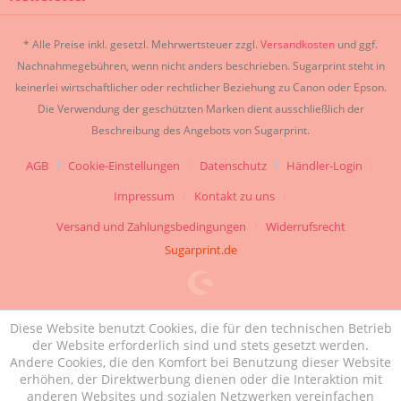
* Alle Preise inkl. gesetzl. Mehrwertsteuer zzgl.
Versandkosten
und ggf.
Nachnahmegebühren, wenn nicht anders beschrieben. Sugarprint steht in
keinerlei wirtschaftlicher oder rechtlicher Beziehung zu Canon oder Epson.
Die Verwendung der geschützten Marken dient ausschließlich der
Beschreibung des Angebots von Sugarprint.
AGB
Cookie-Einstellungen
Datenschutz
Händler-Login
Impressum
Kontakt zu uns
Versand und Zahlungsbedingungen
Widerrufsrecht
Sugarprint.de
Diese Website benutzt Cookies, die für den technischen Betrieb
der Website erforderlich sind und stets gesetzt werden.
Andere Cookies, die den Komfort bei Benutzung dieser Website
erhöhen, der Direktwerbung dienen oder die Interaktion mit
anderen Websites und sozialen Netzwerken vereinfachen