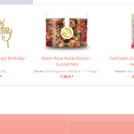
ppy Birthday
Rosie Rose Rosenblüten -
FunCakes Zu
n
Sunset Mix
H
tück
Inhalt
0.02 Kilogramm
(395,00 € * / 1 Kilogramm)
Inhalt
8 Stü
 *
7,90 € *
2