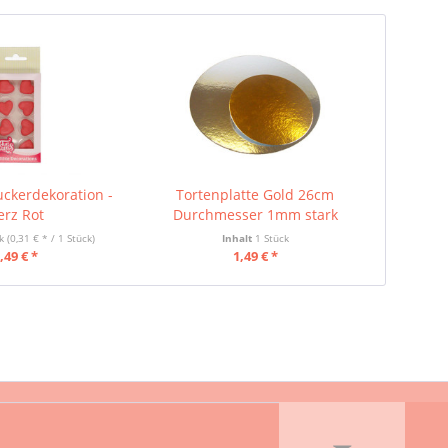
ckerdekoration -
Tortenplatte Gold 26cm
erz Rot
Durchmesser 1mm stark
ck
(0,31 € * / 1 Stück)
Inhalt
1 Stück
,49 € *
1,49 € *