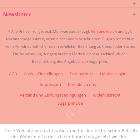
Newsletter
* Alle Preise inkl. gesetzl. Mehrwertsteuer zzgl.
Versandkosten
und ggf.
Nachnahmegebühren, wenn nicht anders beschrieben. Sugarprint steht in
keinerlei wirtschaftlicher oder rechtlicher Beziehung zu Canon oder Epson.
Die Verwendung der geschützten Marken dient ausschließlich der
Beschreibung des Angebots von Sugarprint.
AGB
Cookie-Einstellungen
Datenschutz
Händler-Login
Impressum
Kontakt zu uns
Versand und Zahlungsbedingungen
Widerrufsrecht
Sugarprint.de
Diese Website benutzt Cookies, die für den technischen Betrieb
der Website erforderlich sind und stets gesetzt werden.