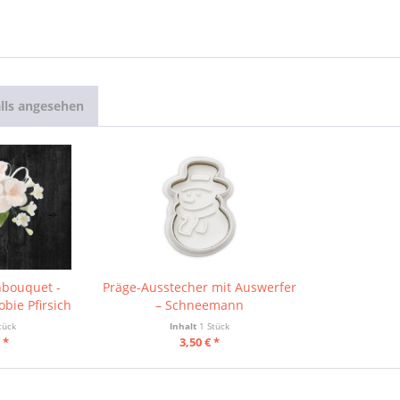
lls angesehen
bouquet -
Präge-Ausstecher mit Auswerfer
bie Pfirsich
– Schneemann
tück
Inhalt
1 Stück
 *
3,50 € *