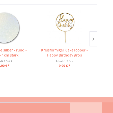
e silber - rund -
Kreisförmiger CakeTopper -
Sugarf
- 1cm stark
Happy Birthday groß
P
alt
1 Stück
Inhalt
1 Stück
Inhalt
0.01 
,90 € *
9,99 € *