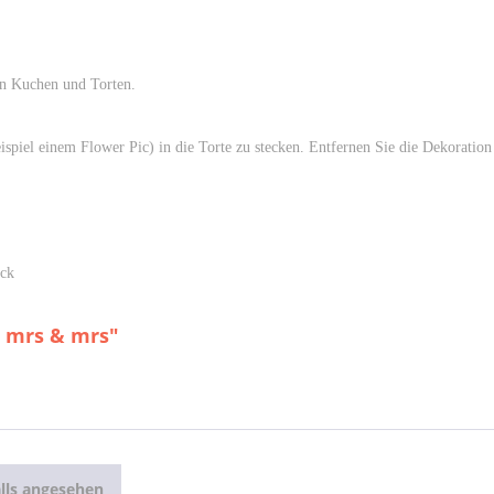
on Kuchen und Torten.
spiel einem Flower Pic) in die Torte zu stecken. Entfernen Sie die Dekoratio
ick
- mrs & mrs"
lls angesehen