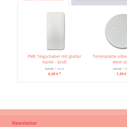
PME Teigschaber mit glatter
Tortenplatte silb
Kante - Groß
4mm st
Inhalt
1 Stück
Inhalt
1 S
6,20 € *
1,29 €
Newsletter