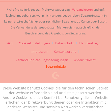
* Alle Preise inkl. gesetzl. Mehrwertsteuer zzgl.
Versandkosten
und ggf.
Nachnahmegebühren, wenn nicht anders beschrieben. Sugarprint steht in
keinerlei wirtschaftlicher oder rechtlicher Beziehung zu Canon oder Epson.
Die Verwendung der geschützten Marken dient ausschließlich der
Beschreibung des Angebots von Sugarprint.
AGB
Cookie-Einstellungen
Datenschutz
Händler-Login
Impressum
Kontakt zu uns
Versand und Zahlungsbedingungen
Widerrufsrecht
Sugarprint.de
Diese Website benutzt Cookies, die für den technischen Betrieb
der Website erforderlich sind und stets gesetzt werden.
Andere Cookies, die den Komfort bei Benutzung dieser Website
erhöhen, der Direktwerbung dienen oder die Interaktion mit
anderen Websites und sozialen Netzwerken vereinfachen