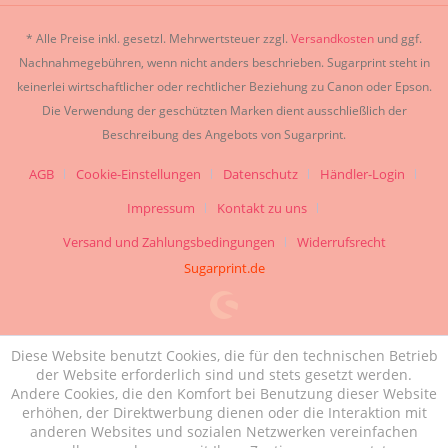
* Alle Preise inkl. gesetzl. Mehrwertsteuer zzgl.
Versandkosten
und ggf.
Nachnahmegebühren, wenn nicht anders beschrieben. Sugarprint steht in
keinerlei wirtschaftlicher oder rechtlicher Beziehung zu Canon oder Epson.
Die Verwendung der geschützten Marken dient ausschließlich der
Beschreibung des Angebots von Sugarprint.
AGB
Cookie-Einstellungen
Datenschutz
Händler-Login
Impressum
Kontakt zu uns
Versand und Zahlungsbedingungen
Widerrufsrecht
Sugarprint.de
Diese Website benutzt Cookies, die für den technischen Betrieb
der Website erforderlich sind und stets gesetzt werden.
Andere Cookies, die den Komfort bei Benutzung dieser Website
erhöhen, der Direktwerbung dienen oder die Interaktion mit
anderen Websites und sozialen Netzwerken vereinfachen